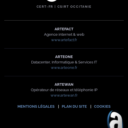
CERT-FR | CSIRT OCCITANIE
ARTEFACT
Agence internet & web
www.artefact.fr
ARTEONE
Datacenter, Informatique & Services IT
www.arteone.fr
ARTEWAN
Opérateur de réseaux et téléphonie IP
www.artewan.fr
MENTIONS LÉGALES
|
PLAN DU SITE
|
COOKIES