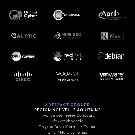
ARTEFACT
GROUPE
RÉGION NOUVELLE AQUITAINE
3-5, rue des Freres Goncourt
Bât. Artechnopôle
,
F-
19100
Brive
(
Corrèze
),
France
45°09' Nord
01°30' Est