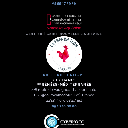
05 55 17 29 29
CERT-FR | CSIRT NOUVELLE AQUITAINE
ARTEFACT
GROUPE
OCCITANIE
PYRÉNÉES-MÉDITERRANÉE
728 route de Varagnes - La tour haute
,
F-
46500 Rocamadour
(Lot),
France
44°48' Nord
01°40' Est
05 18 10 00 00