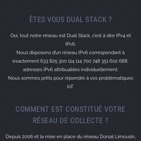
import: from AS8075 accept AS-MICROSOFT
export: to AS8075 announce AS-ARTEWAN
ÊTES VOUS DUAL STACK ?
remarks: #
remarks: # Peering CLARANET
Oui, tout notre réseau est Dual Stack, c’est à dire IPv4 et
import: from AS8426 accept AS-CLARANET
IPv6.
export: to AS8426 announce AS-ARTEWAN
Nous disposons d’un réseau IPv6 correspondant à
remarks: #
exactement 633 825 300 114 114 700 748 351 602 688
remarks: # Peering ONE AND ONE
adresses IPv6 attribuables individuellement.
import: from AS8560 accept AS-1AND1
Nous sommes prêts pour répondre à vos problématiques
export: to AS8560 announce AS-ARTEWAN
remarks: #
IoT.
remarks: # Peering EMIRATES TELECOMMUNICATION
import: from AS8966 accept AS-EMIX
COMMENT EST CONSTITUÉ VOTRE
export: to AS8966 announce AS-ARTEWAN
remarks: #
RÉSEAU DE COLLECTE ?
remarks: # Peering NEURONNEXION
import: from AS9036 accept AS-NEURONNEXION
Depuis 2006 et la mise en place du réseau Dorsal Limousin,