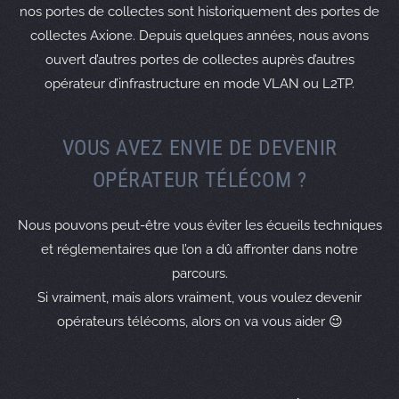
export: to AS9036 announce AS-ARTEWAN
nos portes de collectes sont historiquement des portes de
remarks: #
collectes Axione. Depuis quelques années, nous avons
remarks: # Peering YAHOO
ouvert d’autres portes de collectes auprès d’autres
import: from AS10310 accept AS-YAHOO
opérateur d’infrastructure en mode VLAN ou L2TP.
export: to AS10310 announce AS-ARTEWAN
remarks: #
remarks: # Peering INITSET
VOUS AVEZ ENVIE DE DEVENIR
import: from AS13030 accept AS-INITSET
OPÉRATEUR TÉLÉCOM ?
export: to AS13030 announce AS-ARTEWAN
remarks: #
remarks: # Peering NERIM
Nous pouvons peut-être vous éviter les écueils techniques
import: from AS13193 accept AS-NERIM
et réglementaires que l’on a dû affronter dans notre
export: to AS13193 announce AS-ARTEWAN
parcours.
remarks: #
Si vraiment, mais alors vraiment, vous voulez devenir
remarks: # Peering CLOUDFLARE
opérateurs télécoms, alors on va vous aider 😉
import: from AS13335 accept AS-CLOUDFLARE
export: to AS13335 announce AS-ARTEWAN
remarks: #