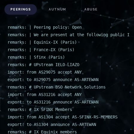
PEERINGS
AUTNUM
ABUSE
remarks: | Peering policy: Open
remarks: | We are present at the following public IX
remarks: | Equinix-IX (Paris)
remarks: | France-IX (Paris)
remarks: | Sfinx (Paris)
remarks: # UPstream IELO-LIAZO
import: from AS29075 accept ANY
export: to AS29075 announce AS-ARTEWAN
remarks: # UPstream BSO Network Solutions
import: from AS31216 accept ANY
export: to AS31216 announce AS-ARTEWAN
remarks: # IX SFINX Members
import: from AS1304 accept AS-SFINX-RS-MEMBERS
export: to AS1304 announce AS-ARTEWAN
remarks: # IX Equinix members