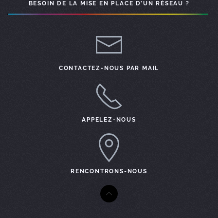
remarks: # Peering LINKEDIN
BESOIN DE LA MISE EN PLACE D’UN RÉSEAU ?
import: from AS14413 accept AS-LINKEDIN
export: to AS14413 announce AS-ARTEWAN
remarks: #
remarks: # Peering WITBE
import: from AS15436 accept AS-WITBE
CONTACTEZ-NOUS PAR MAIL
export: to AS15436 announce AS-ARTEWAN
remarks: #
remarks: # Peering EDGECAST CDN VERIZON
import: from AS15133 accept AS-EDGECAST
APPELEZ-NOUS
export: to AS15133 announce AS-ARTEWAN
remarks: #
remarks: # Peering OVH
import: from AS16276 accept AS-OVH
export: to AS16276 announce AS-ARTEWAN
RENCONTRONS-NOUS
remarks: #
remarks: # Peering AMAZON
import: from AS16509 accept AS-AMAZON