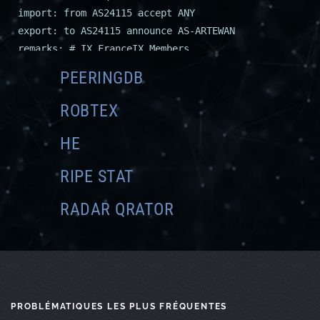
import: from AS24115 accept ANY
export: to AS24115 announce AS-ARTEWAN
remarks: # IX FranceIX Members
import: from AS51706 accept AS51706:AS-MEMBERS
PEERINGDB
export: to AS51706 announce AS-ARTEWAN
remarks: # IX LyonIX Members
ROBTEX
import: from AS43100 accept AS43100:AS-MEMBERS
export: to AS43100 announce AS-ARTEWAN
HE
remarks: #
RIPE STAT
remarks: # Blackhole RFC1918
import: from AS112 accept AS112
RADAR QRATOR
export: to AS112 announce AS-ARTEWAN
remarks: #
remarks: # Peering APPLE Inc.
import: from AS714 accept AS-APPLE
export: to AS714 announce AS-ARTEWAN
remarks: #
PROBLÉMATIQUES LES PLUS FRÉQUENTES
remarks: # Peering AFNIC NIC France