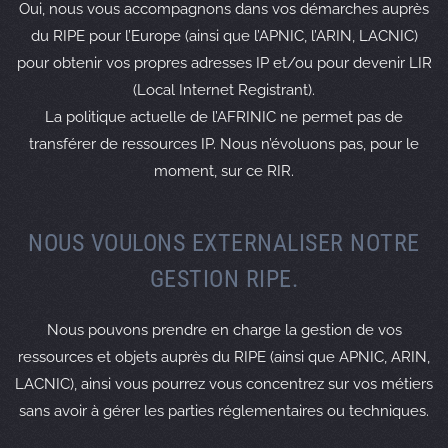
Oui, nous vous accompagnons dans vos démarches auprès
remarks: #
du RIPE pour l’Europe (ainsi que l’APNIC, l’ARIN, LACNIC)
remarks: # Peering BOUYGUES TELECOM
pour obtenir vos propres adresses IP et/ou pour devenir LIR
import: from AS5410 accept AS-BOUYGTEL-ISP
(Local Internet Registrant).
export: to AS5410 announce AS-ARTEWAN
La politique actuelle de l’AFRINIC ne permet pas de
remarks: #
transférer de ressources IP. Nous n’évoluons pas, pour le
remarks: # Peering RIOT
moment, sur ce RIR.
import: from AS6507 accept AS-RIOT
export: to AS6507 announce AS-ARTEWAN
remarks: #
NOUS VOULONS EXTERNALISER NOTRE
remarks: # Peering HURRICANE ELECTRIC
import: from AS6939 accept AS-HURRICANE
GESTION RIPE.
export: to AS6939 announce AS-ARTEWAN
remarks: #
Nous pouvons prendre en charge la gestion de vos
remarks: # Peering M-ROOT DNS Server
ressources et objets auprès du RIPE (ainsi que APNIC, ARIN,
import: from AS7500 accept AS-M-ROOT
LACNIC), ainsi vous pourrez vous concentrez sur vos métiers
export: to AS7500 announce AS-ARTEWAN
sans avoir à gérer les parties réglementaires ou techniques.
remarks: #
remarks: # Peering MICROSOFT