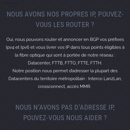
import: from AS2484 accept AS-AFNIC
NOUS AVONS NOS PROPRES IP, POUVEZ-
export: to AS2484 announce AS-ARTEWAN
remarks: #
VOUS LES ROUTER ?
remarks: # Peering AFNIC NIC France
import: from AS2486 accept AS-AFNIC
Oui, nous pouvons router et annoncer en BGP vos préfixes
export: to AS2486 announce AS-ARTEWAN
Ipv4 et Ipv6 et vous livrer vos IP dans tous points éligibles à
remarks: #
la fibre optique qui sont à portée de notre réseau :
remarks: # Peering AT&T EMEA
Datacenter, FTTB, FTTO, FTTE, FTTH.
import: from AS2686 accept AS2686
Notre position nous permet d’adresser la plupart des
export: to AS2686 announce AS-ARTEWAN
remarks: #
Datacenters du territoire métropolitain : Interco Lan2Lan,
remarks: # Peering NETFLIX
crossconnect, accès MMR.
import: from AS2906 accept AS-NFLX
export: to AS2906 announce AS-ARTEWAN
NOUS N’AVONS PAS D’ADRESSE IP,
remarks: #
remarks: # Peering PACKET CLEARING HOUSE
POUVEZ-VOUS NOUS AIDER ?
import: from AS3856 accept AS-PCH
export: to AS3856 announce AS-ARTEWAN