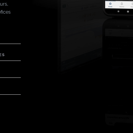
urs,
fices
ES