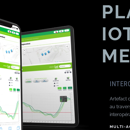
PL
IO
ME
INTER
Artefact 
au traver
interopér
MULTI-A