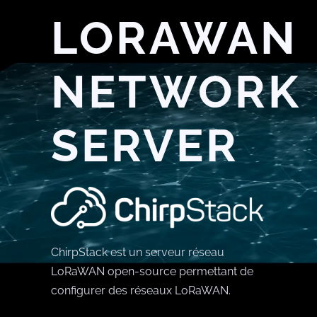
LORAWAN
NETWORK
SERVER
ChirpStack est un serveur réseau
LoRaWAN open-source permettant de
configurer des réseaux LoRaWAN.