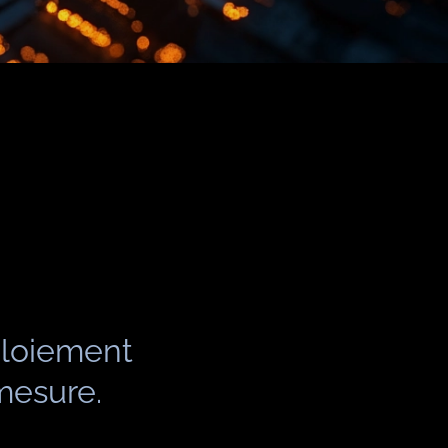
ploiement
mesure.