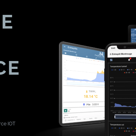
ME
CE
rce IOT