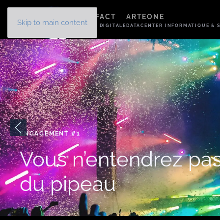
Panneau de gestion des cookies
ARTEFACT
ARTEONE
Skip to main content
AGENCE DIGITALE
DATACENTER INFORMATIQUE & S
ENGAGEMENT #2
Vous ne serez pas p
dans votre cahier de