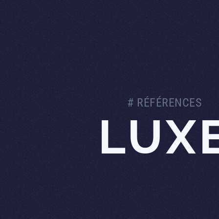
# RÉFÉRENCES
LUX